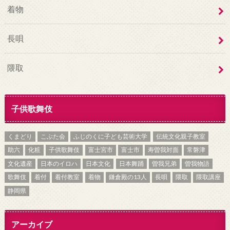
着物
長唄
隈取
子供歌舞伎
くまどり
こぶた会
ふじのくに子ども芸術大学
伝統文化親子教室
助六
化粧
子供歌舞伎
富士宮市
富士市
寿曽我対面
常磐津
文化遺産
日本のイロハ
日本文化
日本舞踊
曽我兄弟
曽我物語
歌舞伎
着付
着付教室
着物
鎌倉殿の13人
長唄
隈取
隈取講座
静岡県
アーカイブ