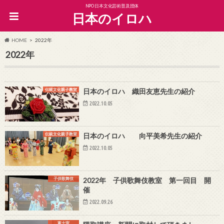
NPO日本文化芸術普及団体
日本のイロハ
HOME
2022年
2022年
伝統文化親子教室
日本のイロハ 織田友恵先生の紹介
2022.10.05
伝統文化親子教室
日本のイロハ 向平美希先生の紹介
2022.10.05
子供歌舞伎
2022年 子供歌舞伎教室 第一回目 開
催
2022.09.26
富士宮