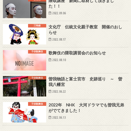
隈取講座 新聞に取材して頂きまし
た！！
2022.09.06
三味線
文化庁 伝統文化親子教室 開催のおし
らせ
2022.08.17
子供歌舞伎
歌舞伎の隈取講習会のお知らせ
2022.08.10
子供歌舞伎
曽我物語と富士宮市 史跡巡り ～ 曽
我八幡宮
2022.06.22
子供歌舞伎
2022年 NHK 大河ドラマでも曽我兄弟
がでてきました！
2022.06.13