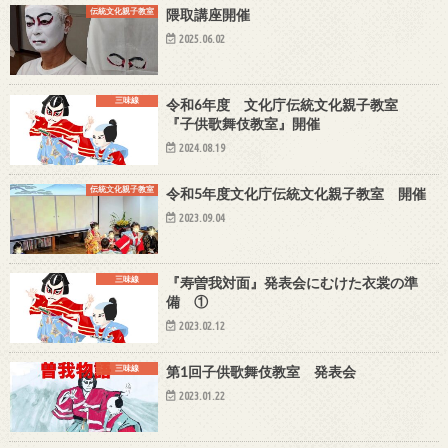
伝統文化親子教室
隈取講座開催
2025.06.02
三味線
令和6年度 文化庁伝統文化親子教室
『子供歌舞伎教室』開催
2024.08.19
伝統文化親子教室
令和5年度文化庁伝統文化親子教室 開催
2023.09.04
三味線
『寿曽我対面』発表会にむけた衣裳の準
備 ①
2023.02.12
三味線
第1回子供歌舞伎教室 発表会
2023.01.22