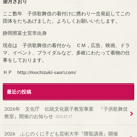
望月さおり
ここ数年 子供歌舞伎の着付けに携わり一念発起してこの
団体をたちあげました。よろしくお願いいたします。
静岡県富士宮市出身
現在は 子供歌舞伎の着付から ＣＭ，広告、映画、ドラ
マ、イベント、ブライダルなど、多岐にわたって着物の仕
事をしております。
ＨＰ http://mochizuki-saori.com/
最近の投稿
2026年 文化庁 伝統文化親子教室事業 『子供歌舞伎
教室』開催のお知らせ
2026.07.17
2026 ふじのくに子ども芸術大学『隈取講座』開催