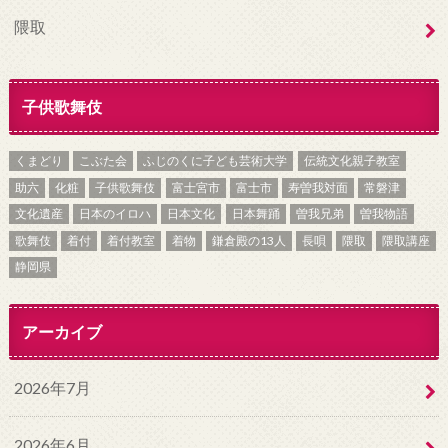
隈取
子供歌舞伎
くまどり
こぶた会
ふじのくに子ども芸術大学
伝統文化親子教室
助六
化粧
子供歌舞伎
富士宮市
富士市
寿曽我対面
常磐津
文化遺産
日本のイロハ
日本文化
日本舞踊
曽我兄弟
曽我物語
歌舞伎
着付
着付教室
着物
鎌倉殿の13人
長唄
隈取
隈取講座
静岡県
アーカイブ
2026年7月
2026年6月