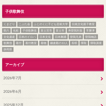
子供歌舞伎
くまどり
こぶた会
ふじのくに子ども芸術大学
伝統文化親子教室
助六
化粧
子供歌舞伎
富士宮市
富士市
寿曽我対面
常磐津
文化遺産
日本のイロハ
日本文化
日本舞踊
曽我兄弟
曽我物語
歌舞伎
着付
着付教室
着物
鎌倉殿の13人
長唄
隈取
隈取講座
静岡県
アーカイブ
2026年7月
2026年6月
2025年12月