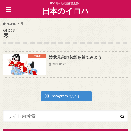
NPO日本文化芸術普及団体
日本のイロハ
HOME
琴
CATEGORY
琴
三味線
曽我兄弟の衣裳を着てみよう！
2025.07.22
Instagram でフォロー