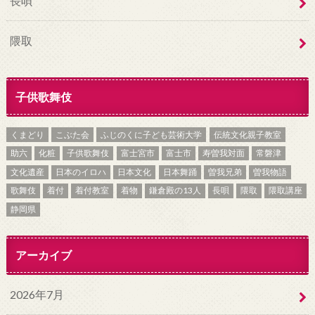
長唄
隈取
子供歌舞伎
くまどり
こぶた会
ふじのくに子ども芸術大学
伝統文化親子教室
助六
化粧
子供歌舞伎
富士宮市
富士市
寿曽我対面
常磐津
文化遺産
日本のイロハ
日本文化
日本舞踊
曽我兄弟
曽我物語
歌舞伎
着付
着付教室
着物
鎌倉殿の13人
長唄
隈取
隈取講座
静岡県
アーカイブ
2026年7月