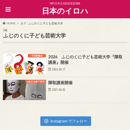
NPO日本文化芸術普及団体
日本のイロハ
HOME
タグ : ふじのくに子ども芸術大学
TAG
ふじのくに子ども芸術大学
子供歌舞伎
2026 ふじのくに子ども芸術大学『隈取
講座』開催
2026.06.17
伝統文化親子教室
隈取講座開催
2025.06.02
Instagram でフォロー