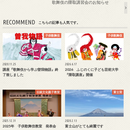
歌舞伎の隈取講習会のお知らせ
RECOMMEND
こちらの記事も人気です。
子供歌舞伎
子供歌舞伎
2020.11.25
2026.6.17
講座『歌舞伎から学ぶ曽我物語』終
2026 ふじのくに子ども芸術大学
了致しました
『隈取講座』開催
伝統文化親子教室
富士宮
2025.12.31
2020.2.13
2025年 子供歌舞伎教室 発表会
富士山がとても綺麗です