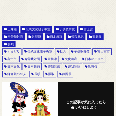
三味線
伝統文化親子教室
子供歌舞伎
富士宮
寿曽我対面
常磐津
日本舞踊
曽我兄弟
歌舞伎
長唄
くまどり
伝統文化親子教室
助六
子供歌舞伎
富士宮市
富士市
寿曽我対面
常磐津
文化遺産
日本のイロハ
日本文化
日本舞踊
曽我兄弟
曽我物語
歌舞伎
鎌倉殿の13人
長唄
隈取
静岡県
この記事が気に入ったら
いいねしよう！