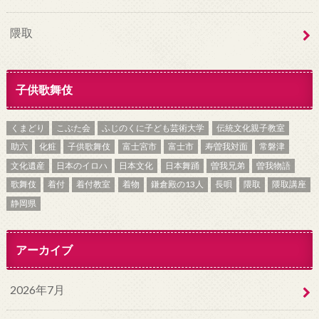
隈取
子供歌舞伎
くまどり
こぶた会
ふじのくに子ども芸術大学
伝統文化親子教室
助六
化粧
子供歌舞伎
富士宮市
富士市
寿曽我対面
常磐津
文化遺産
日本のイロハ
日本文化
日本舞踊
曽我兄弟
曽我物語
歌舞伎
着付
着付教室
着物
鎌倉殿の13人
長唄
隈取
隈取講座
静岡県
アーカイブ
2026年7月