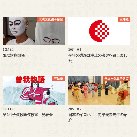
伝統文化親子教室
三味線
2025.6.2
2021.10.6
隈取講座開催
今年の講座は中止の決定を致しまし
た
三味線
伝統文化親子教室
2023.1.22
2022.10.5
第1回子供歌舞伎教室 発表会
日本のイロハ 向平美希先生の紹
介