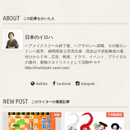
ABOUT
この記事をかいた人
日本のイロハ
ヘアメイクスクール終了後、ヘアサロンへ就職、その後ロン
ドンへ留学。 静岡県富士宮市出身．現在は子供歌舞伎の着
付けからＣＭ，広告、映画、ドラマ、イベント、ブライダル
の着付、着物スタイリストとして活動中 ＨＰ
http://mochizuki-saori.com/
WebSite
Facebook
Instagram
NEW POST
このライターの最新記事
三味線
子供歌舞伎