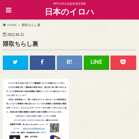
NPO日本文化芸術普及団体
日本のイロハ
HOME
隈取ちらし裏
2022.06.22
隈取ちらし裏