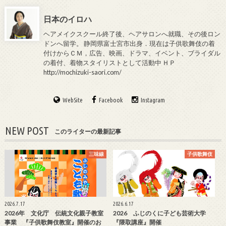
日本のイロハ
ヘアメイクスクール終了後、ヘアサロンへ就職、その後ロン
ドンへ留学。 静岡県富士宮市出身．現在は子供歌舞伎の着
付けからＣＭ，広告、映画、ドラマ、イベント、ブライダル
の着付、着物スタイリストとして活動中 ＨＰ
http://mochizuki-saori.com/
WebSite
Facebook
Instagram
NEW POST
このライターの最新記事
三味線
子供歌舞伎
2026.7.17
2026.6.17
2026年 文化庁 伝統文化親子教室
2026 ふじのくに子ども芸術大学
事業 『子供歌舞伎教室』開催のお
『隈取講座』開催