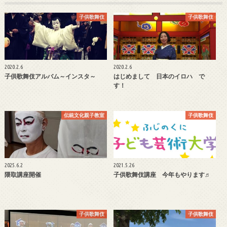
子供歌舞伎
子供歌舞伎
2020.2.6
2020.2.6
子供歌舞伎アルバム～インスタ～
はじめまして 日本のイロハ で
す！
伝統文化親子教室
子供歌舞伎
2025.6.2
2021.5.26
隈取講座開催
子供歌舞伎講座 今年もやります♬
子供歌舞伎
子供歌舞伎