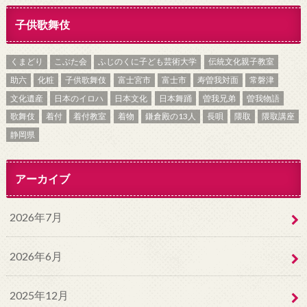
子供歌舞伎
くまどり
こぶた会
ふじのくに子ども芸術大学
伝統文化親子教室
助六
化粧
子供歌舞伎
富士宮市
富士市
寿曽我対面
常磐津
文化遺産
日本のイロハ
日本文化
日本舞踊
曽我兄弟
曽我物語
歌舞伎
着付
着付教室
着物
鎌倉殿の13人
長唄
隈取
隈取講座
静岡県
アーカイブ
2026年7月
2026年6月
2025年12月